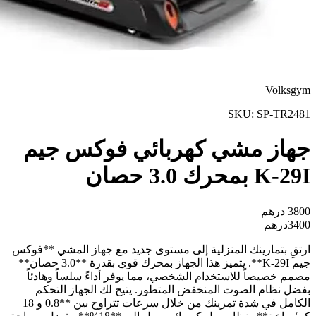
Volksgym
SKU:
SP-TR2481
جهاز مشي كهربائي فوكس جيم
K-29I بمحرك 3.0 حصان
3800
درهم
3400
درهم
ارتقِ بتمارينك المنزلية إلى مستوى جديد مع جهاز المشي **فوكس
جيم K-29I**. يتميز هذا الجهاز بمحرك قوي بقدرة **3.0 حصان**
مصمم خصيصاً للاستخدام الشخصي، مما يوفر أداءً سلساً وهادئاً
بفضل نظام الصوت المنخفض المتطور. يتيح لك الجهاز التحكم
الكامل في شدة تمرينك من خلال سرعات تتراوح بين **0.8 و 18