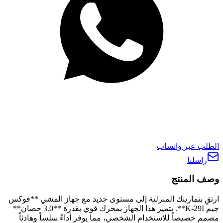
الطلب عبر واتساب
راسلنا
وصف المنتج
ارتقِ بتمارينك المنزلية إلى مستوى جديد مع جهاز المشي **فوكس
جيم K-29I**. يتميز هذا الجهاز بمحرك قوي بقدرة **3.0 حصان**
مصمم خصيصاً للاستخدام الشخصي، مما يوفر أداءً سلساً وهادئاً