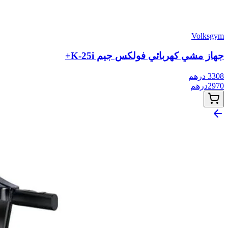
Volksgym
جهاز مشي كهربائي فولكس جيم K-25i+
3308
درهم
2970
درهم