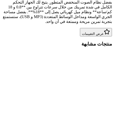
بفضل نظام الصوت المنخفض المتطور. يتيح لك الجهاز التحكم
الكامل في شدة تمرينك من خلال سرعات تتراوح بين **0.8 و 18
كم/ساعة** ونظام ميل كهربائي يصل إلى **18%**. بفضل مساحة
الجري الواسعة ومداخل الوسائط المتعددة (MP3 و USB)، ستستمتع
بتجربة تمرين مريحة وممتعة في آن واحد.
عرض التقييمات
منتجات مشابهة