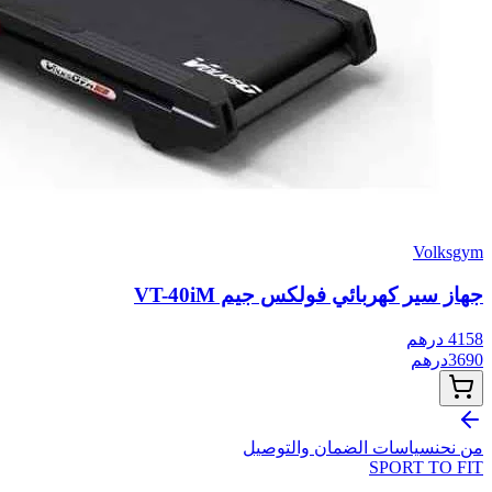
Volksgym
جهاز سير كهربائي فولكس جيم VT-40iM
4158
درهم
3690
درهم
من نحن
سياسات الضمان والتوصيل
SPORT TO
FIT