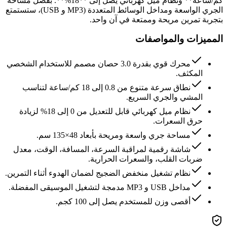
كم/ساعة** ونظام ميل كهربائي يصل إلى **18%**. بفضل مساحة
الجري الواسعة ومداخل الوسائط المتعددة (MP3 و USB)، ستستمتع
بتجربة تمرين مريحة وممتعة في آن واحد.
المميزات والمواصفات
محرك قوي بقدرة 3.0 حصان مصمم للاستخدام الشخصي
المكثف.
نطاق سرعة متنوع من 0.8 إلى 18 كم/ساعة لتناسب
المشي والجري السريع.
نظام ميل كهربائي قابل للتعديل من 0 إلى 18% لزيادة
حرق السعرات.
مساحة جري واسعة ومريحة بأبعاد 48×135 سم.
شاشة رقمية لمراقبة السرعة، المسافة، الوقت، معدل
ضربات القلب، والسعرات الحرارية.
نظام تشغيل منخفض الضجيج لضمان الهدوء أثناء التمرين.
مداخل USB و MP3 مدمجة لتشغيل الموسيقى المفضلة.
أقصى وزن للمستخدم يصل إلى 100 كجم.