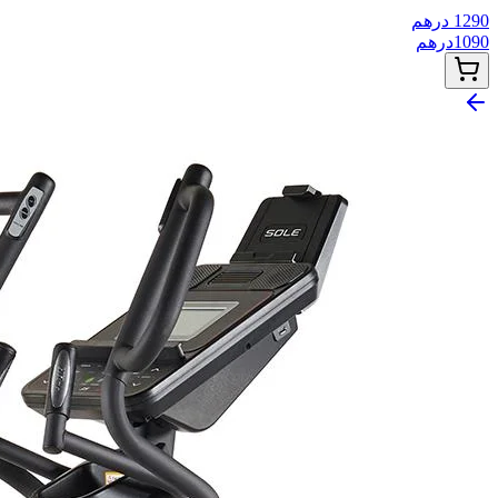
1290
درهم
1090
درهم