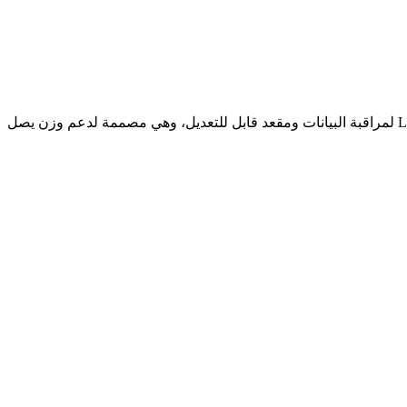
دراجة تمارين منزلية مريحة تتميز بمقاومة مغناطيسية قابلة للتعديل وتوافق مع تطبيق FS Workout الذكي لتتبع الأداء. تحتوي على شاشة LCD لمراقبة البيانات ومقعد قابل للتعديل، وهي مصممة لدعم وزن يصل