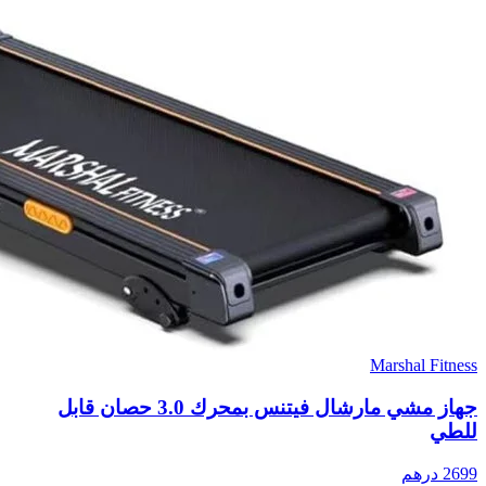
Marshal Fitness
جهاز مشي مارشال فيتنس بمحرك 3.0 حصان قابل
للطي
2699
درهم