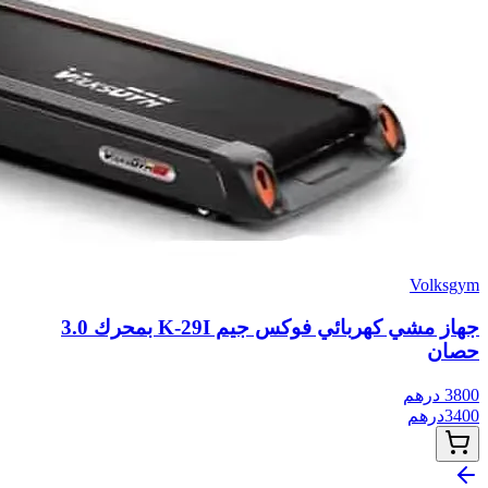
Volksgym
جهاز مشي كهربائي فوكس جيم K-29I بمحرك 3.0
حصان
3800
درهم
3400
درهم