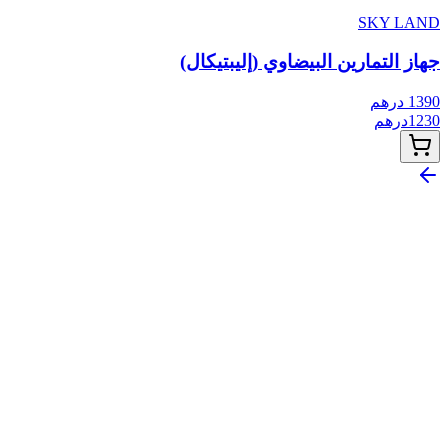
SKY LAND
جهاز التمارين البيضاوي (إليبتيكال)
1390
درهم
1230
درهم