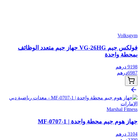
Volksgym
فولكس جيم VG-26HG جهاز جيم متعدد الوظائف
بمحطة واحدة
9198
درهم
6987
درهم
Marshal Fitness
جهاز هوم جيم محطة واحدة | MF-0707-1
3104
درهم
2290
درهم