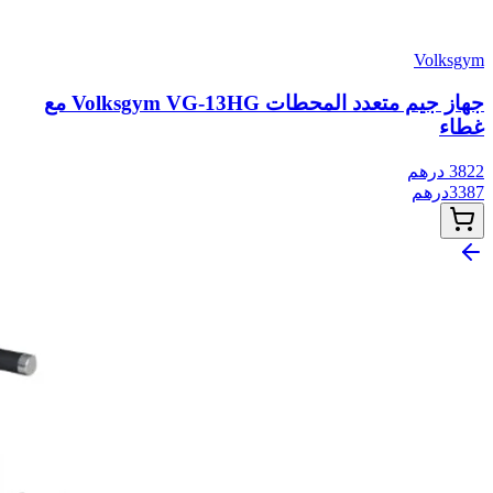
Volksgym
جهاز جيم متعدد المحطات Volksgym VG-13HG مع
غطاء
3822
درهم
3387
درهم