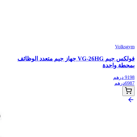
Volksgym
فولكس جيم VG-26HG جهاز جيم متعدد الوظائف
بمحطة واحدة
9198
درهم
6987
درهم