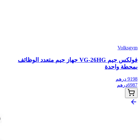
Volksgym
فولكس جيم VG-26HG جهاز جيم متعدد الوظائف
بمحطة واحدة
9198
درهم
6987
درهم