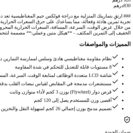
830
درهم
تجربة تمرين هادئة وفعالة، مما يساعدك على حرق السعرات الحرارية و
الخفيف إلى التمرين المكثف. - **هيكل متين وعملي:** مصممة لتتحمل وزن مستخدم يصل إلى 120 
المميزات والمواصفات
نظام مقاومة مغناطيسي هادئ وسلس لممارسة التمارين 
8 مستويات قابلة للتعديل للتحكم في شدة المقاومة
شاشة LCD متعددة الوظائف لمتابعة الوقت، السرعة، المسافة، والسعرات
مستشعرات مدمجة في المقابض لقياس نبضات القلب بدقة
قرص دوار (Flywheel) بوزن 3 كجم لأداء متوازن وثابت
أقصى وزن للمستخدم يصل إلى 120 كجم
تصميم مدمج بوزن إجمالي 26 كجم لسهولة النقل والتخزين
ضمان الجودة