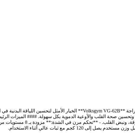
### ارتقِ بتمارينك المنزلية مع دراجة فولكس جيم المغناطيسية تعد دراجة **62B
تحسين صحة القلب والأوعية الدموية بكل سهولة. #### الميزات الرئيس
من خلال عرض الوقت، السرعة، المسا
كجم مع ثبات عالي أثناء الاستخدام.