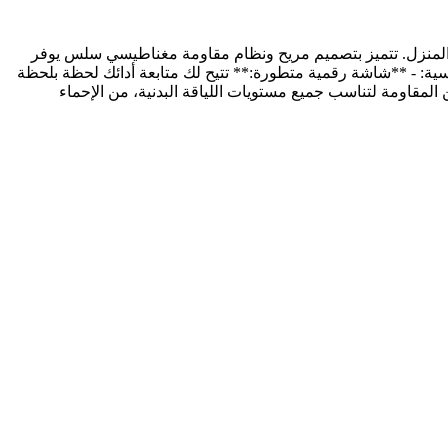
Volksgym VG-** الخيار الأمثل لتحسين اللياقة البدنية في المنزل. تتميز بتصميم مريح ونظام مقاومة مغناطيسي سلس يوفر
ية: - **شاشة رقمية متطورة:** تتيح لك متابعة أدائك لحظة بلحظة
فة، السعرات الحرارية المحروقة، ونبض القلب. - **تحكم مرن في الشدة:** مزودة بـ 8 مستويات من المقاومة لتناسب جميع مستويات اللياقة البدنية، من الإحماء