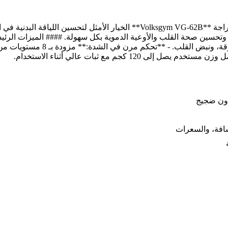
### ارتقِ بتمارينك المنزلية مع دراجة فولكس جيم المغناطيسية تعد دراجة **62B
تحسين صحة القلب والأوعية الدموية بكل سهولة. #### الميزات الرئيس
من خلال عرض الوقت، السرعة، المسا
كجم مع ثبات عالي أثناء الاستخدام.
دون ضجيج