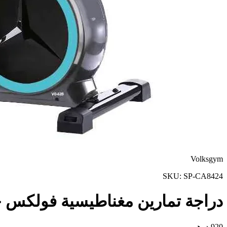
Volksgym
SKU:
SP-CA8424
دراجة تمارين مغناطيسية فولكس جيم 2B
920
درهم