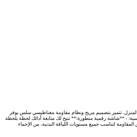
Volksgym VG-** الخيار الأمثل لتحسين اللياقة البدنية في المنزل. تتميز بتصميم مريح ونظام مقاومة مغناطيسي سلس يوفر
ية: - **شاشة رقمية متطورة:** تتيح لك متابعة أدائك لحظة بلحظة
فة، السعرات الحرارية المحروقة، ونبض القلب. - **تحكم مرن في الشدة:** مزودة بـ 8 مستويات من المقاومة لتناسب جميع مستويات اللياقة البدنية، من الإحماء