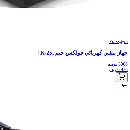
Volksgym
جهاز مشي كهربائي فولكس جيم K-25i+
3308
درهم
2970
درهم