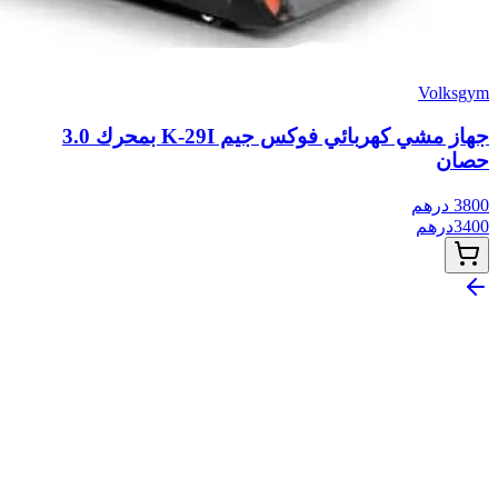
Volksgym
جهاز مشي كهربائي فوكس جيم K-29I بمحرك 3.0
حصان
3800
درهم
3400
درهم