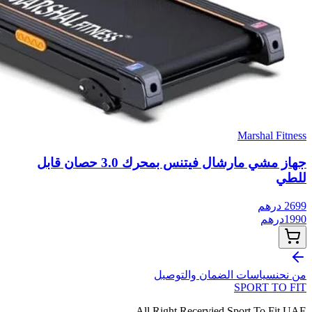
Marshal Fitness
جهاز مشي مارشال فيتنس بمحرك 3.0 حصان قابل
للطي
2699
درهم
1990
درهم
من نحن
سياسات الضمان والتوصيل
SPORT TO
FIT
All Right Recervied Sport To Fit UAE