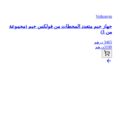
Volksgym
جهاز جيم متعدد المحطات من فولكس جيم (مجموعة
من 3)
3465
درهم
3100
درهم