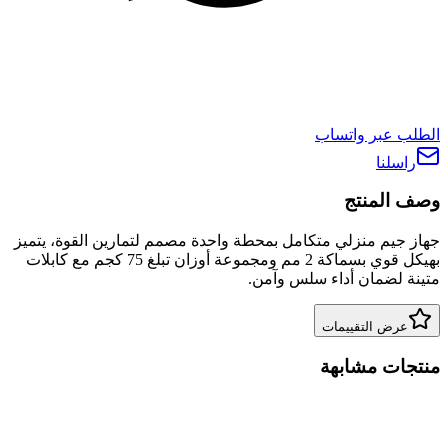
الطلب عبر واتساب
راسلنا
وصف المنتج
جهاز جيم منزلي متكامل بمحطة واحدة مصمم لتمارين القوة، يتميز
بهيكل قوي بسماكة 2 مم ومجموعة أوزان تبلغ 75 كجم مع كابلات
متينة لضمان أداء سلس وآمن.
عرض التقييمات
منتجات مشابهة