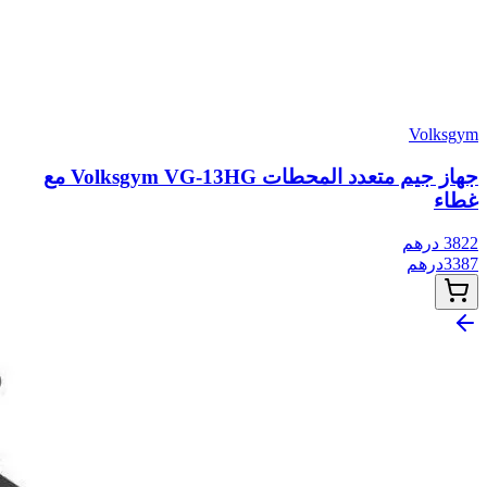
Volksgym
جهاز جيم متعدد المحطات Volksgym VG-13HG مع
غطاء
3822
درهم
3387
درهم