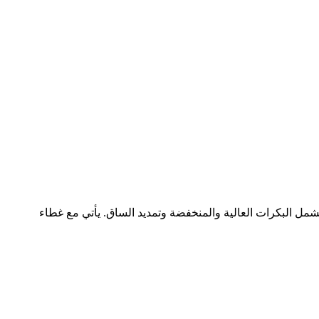
س أوزان 150 رطلاً، وتشغيل صامت بفضل طلاء PP، ومحطات تمرين متعددة تشمل البكرات العالية والمنخفضة وتمديد الساق. يأتي مع غطاء