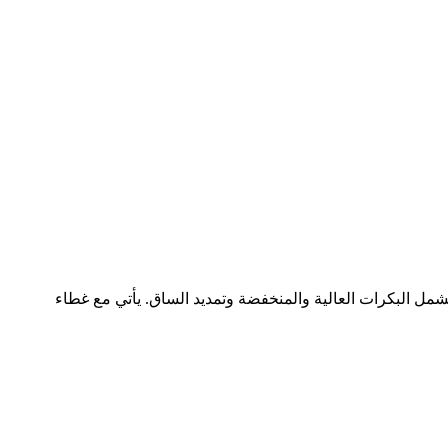
س أوزان 150 رطلاً، وتشغيل صامت بفضل طلاء PP، ومحطات تمرين متعددة تشمل البكرات العالية والمنخفضة وتمديد الساق. يأتي مع غطاء