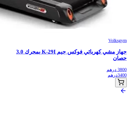
Volksgym
جهاز مشي كهربائي فوكس جيم K-29I بمحرك 3.0
حصان
3800
درهم
3400
درهم