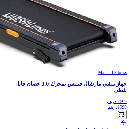
Marshal Fitness
جهاز مشي مارشال فيتنس بمحرك 3.0 حصان قابل
للطي
2699
درهم
1990
درهم