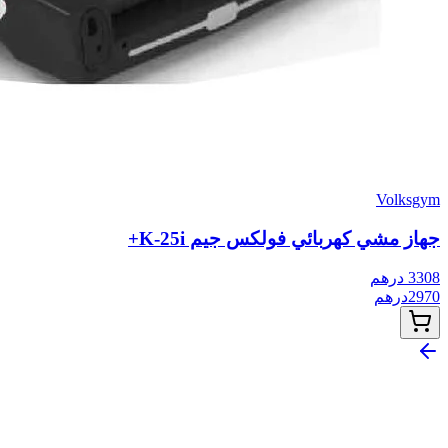
Volksgym
جهاز مشي كهربائي فولكس جيم K-25i+
3308
درهم
2970
درهم