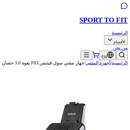
SPORT TO
FIT
الرئيسية
الأقسام
من نحن
EN
الرئيسية
/
أجهزة المشي
/
جهاز مشي سول فيتنس F63 بقوة 3.0 حصان