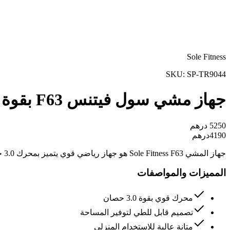
Sole Fitness
SKU:
SP-TR9044
جهاز مشي سول فيتنس F63 بقوة 3.0 حصان
5250
درهم
4190
درهم
جهاز المشي Sole Fitness F63 هو جهاز رياضي قوي يتميز بمحرك 3.0 حصان وتصميم قابل للطي، مما يجعله مثالياً للتمارين المنزلية المتقدمة.
المميزات والمواصفات
محرك قوي بقوة 3.0 حصان
تصميم قابل للطي لتوفير المساحة
متانة عالية للاستخدام المنزلي