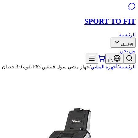
SPORT TO
FIT
الرئيسية
الأقسام
من نحن
EN
الرئيسية
/
أجهزة المشي
/
جهاز مشي سول فيتنس F63 بقوة 3.0 حصان