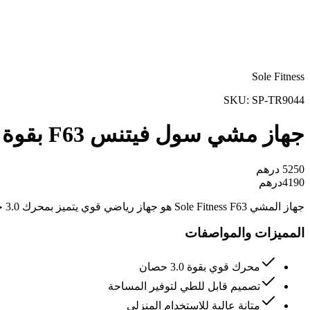
Sole Fitness
SKU:
SP-TR9044
جهاز مشي سول فيتنس F63 بقوة 3.0 حصان
5250
درهم
4190
درهم
جهاز المشي Sole Fitness F63 هو جهاز رياضي قوي يتميز بمحرك 3.0 حصان وتصميم قابل للطي، مما يجعله مثالياً للتمارين المنزلية المتقدمة.
المميزات والمواصفات
محرك قوي بقوة 3.0 حصان
تصميم قابل للطي لتوفير المساحة
متانة عالية للاستخدام المنزلي