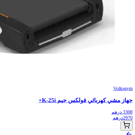
Volksgym
جهاز مشي كهربائي فولكس جيم K-25i+
3308
درهم
2970
درهم