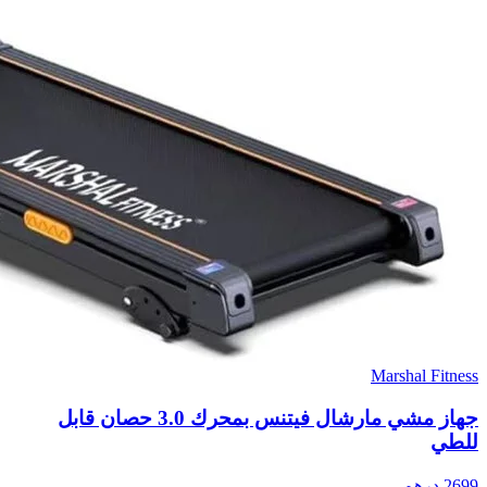
Marshal Fitness
جهاز مشي مارشال فيتنس بمحرك 3.0 حصان قابل
للطي
2699
درهم