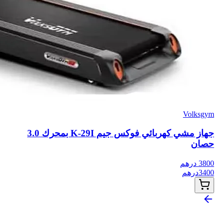
Volksgym
جهاز مشي كهربائي فوكس جيم K-29I بمحرك 3.0
حصان
3800
درهم
3400
درهم