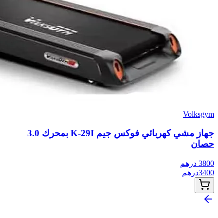
Volksgym
جهاز مشي كهربائي فوكس جيم K-29I بمحرك 3.0
حصان
3800
درهم
3400
درهم