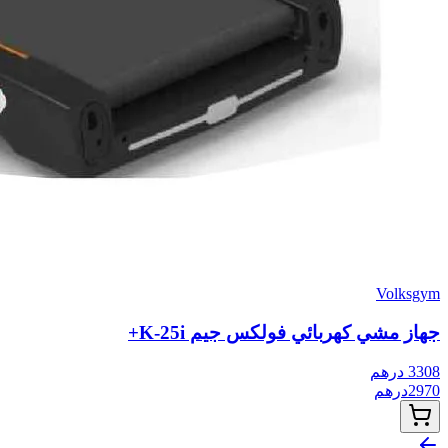
Volksgym
جهاز مشي كهربائي فولكس جيم K-25i+
3308
درهم
2970
درهم