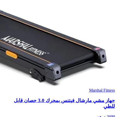
Marshal Fitness
جهاز مشي مارشال فيتنس بمحرك 3.0 حصان قابل
للطي
2699
درهم