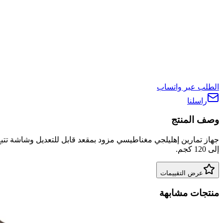
الطلب عبر واتساب
راسلنا
وصف المنتج
جهاز تمارين إهليلجي مغناطيسي مزود بمقعد قابل للتعديل وشاشة ت
إلى 120 كجم.
عرض التقييمات
منتجات مشابهة