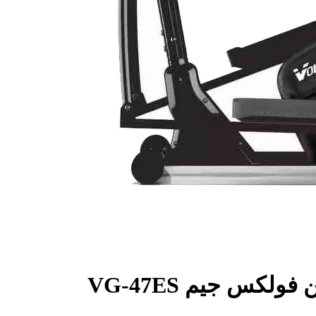
كس جيم VG-47ES