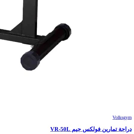
Volksgym
دراجة تمارين فولكس جيم VR-50L