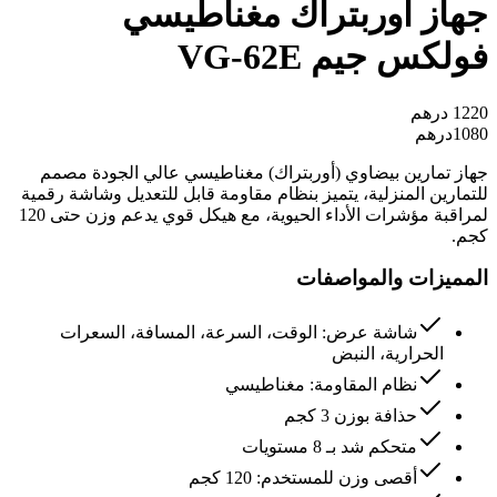
جهاز أوربتراك مغناطيسي
فولكس جيم VG-62E
1220
درهم
1080
درهم
جهاز تمارين بيضاوي (أوربتراك) مغناطيسي عالي الجودة مصمم
للتمارين المنزلية، يتميز بنظام مقاومة قابل للتعديل وشاشة رقمية
لمراقبة مؤشرات الأداء الحيوية، مع هيكل قوي يدعم وزن حتى 120
كجم.
المميزات والمواصفات
شاشة عرض: الوقت، السرعة، المسافة، السعرات
الحرارية، النبض
نظام المقاومة: مغناطيسي
حذافة بوزن 3 كجم
متحكم شد بـ 8 مستويات
أقصى وزن للمستخدم: 120 كجم