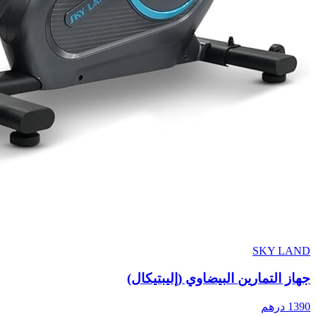
SKY LAND
جهاز التمارين البيضاوي (إليبتيكال)
1390
درهم