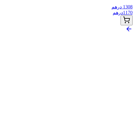
1308
درهم
1170
درهم