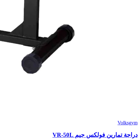
Volksgym
دراجة تمارين فولكس جيم VR-50L