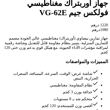
جهاز أوربتراك مغناطيسي
فولكس جيم VG-62E
1220
درهم
1080
درهم
جهاز تمارين بيضاوي (أوربتراك) مغناطيسي عالي الجودة مصمم
للتمارين المنزلية، يتميز بنظام مقاومة قابل للتعديل وشاشة رقمية
لمراقبة مؤشرات الأداء الحيوية، مع هيكل قوي يدعم وزن حتى 120
كجم.
المميزات والمواصفات
شاشة عرض: الوقت، السرعة، المسافة، السعرات
الحرارية، النبض
نظام المقاومة: مغناطيسي
حذافة بوزن 3 كجم
متحكم شد بـ 8 مستويات
أقصى وزن للمستخدم: 120 كجم