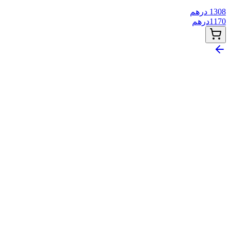
1308
درهم
1170
درهم