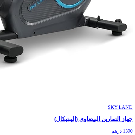
SKY LAND
جهاز التمارين البيضاوي (إليبتيكال)
1390
درهم