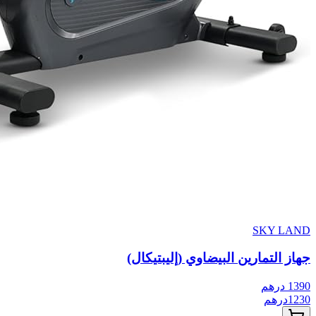
SKY LAND
جهاز التمارين البيضاوي (إليبتيكال)
1390
درهم
1230
درهم