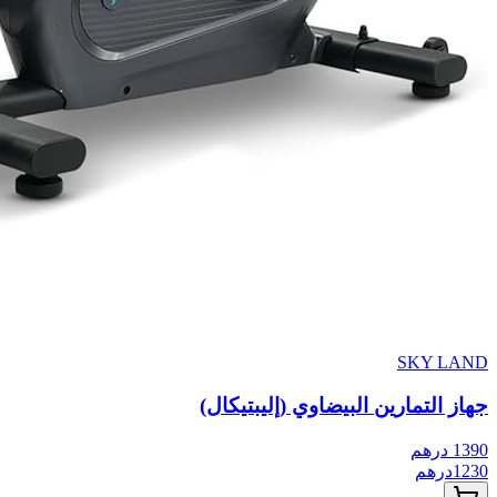
SKY LAND
جهاز التمارين البيضاوي (إليبتيكال)
1390
درهم
1230
درهم