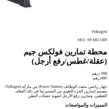
Volksgym
SKU:
SP-MU1389
محطة تمارين فولكس جيم
(عقلة/غطس/رفع أرجل)
998
درهم
880
درهم
جهاز رياضي متعدد الوظائف (Power Station) من ماركة Volksgym،
مصمم لتمارين الجزء العلوي من الجسم بما في ذلك العقلة،
الغطس، وتمارين رفع الأرجل لتقوية عضلات البطن.
المميزات والمواصفات