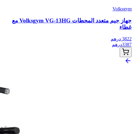
Volksgym
جهاز جيم متعدد المحطات Volksgym VG-13HG مع
غطاء
3822
درهم
3387
درهم