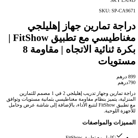
SKY LAND
SKU:
SP-CA9671
دراجة تمارين جهاز إهليلجي
مغناطيسي مع تطبيق FitShow |
بكرة ثنائية الاتجاه | مقاومة 8
مستويات
899
درهم
790
درهم
دراجة تمارين وجهاز تدريب إهليلجي 2 في 1 مصمم للتمارين
المنزلية، يتميز بنظام مقاومة مغناطيسي بثمانية مستويات وتوافق
مع تطبيق FitShow لتتبع الأداء، بالإضافة إلى شاشة عرض وحامل
للأجهزة اللوحية.
المميزات والمواصفات
تكامل مع تطبيق FitShow