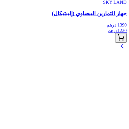
SKY LAND
جهاز التمارين البيضاوي (إليبتيكال)
1390
درهم
1230
درهم