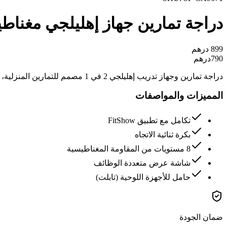
دراجة تمارين جهاز إهليلجي مغناطيسي مع تطبيق FitShow | بكرة ثنائي
899
درهم
790
درهم
دراجة تمارين وجهاز تدريب إهليلجي 2 في 1 مصمم للتمارين المنزلية، يتميز بنظام مقاومة مغناطيسي بثمانية مستويات وتوافق مع تطبيق FitShow لتتبع الأداء، بالإضافة إلى شاشة عرض وحامل للأجهزة اللوحية.
المميزات والمواصفات
تكامل مع تطبيق FitShow
بكرة ثنائية الاتجاه
8 مستويات من المقاومة المغناطيسية
شاشة عرض متعددة الوظائف
حامل للأجهزة اللوحية (تابلت)
ضمان الجودة