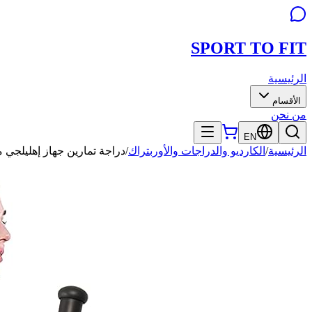
SPORT TO
FIT
الرئيسية
الأقسام
من نحن
EN
الرئيسية
/
الكارديو والدراجات والأوربتراك
/
دراجة تمارين جهاز إهليلجي مغناطيسي مع تطبيق FitShow |