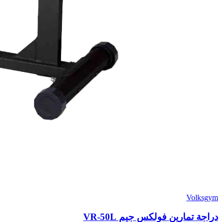
Volksgym
دراجة تمارين فولكس جيم VR-50L