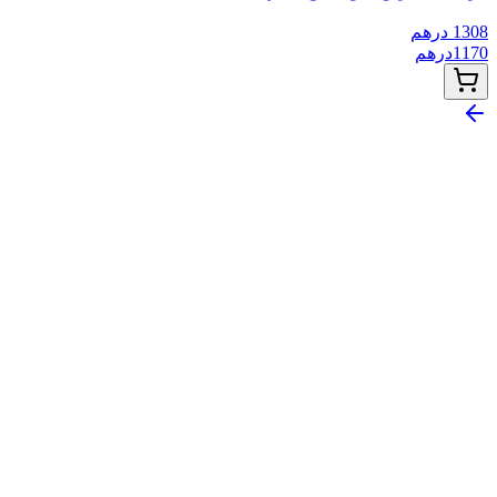
1308
درهم
1170
درهم