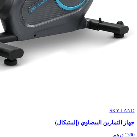
SKY LAND
جهاز التمارين البيضاوي (إليبتيكال)
1390
درهم