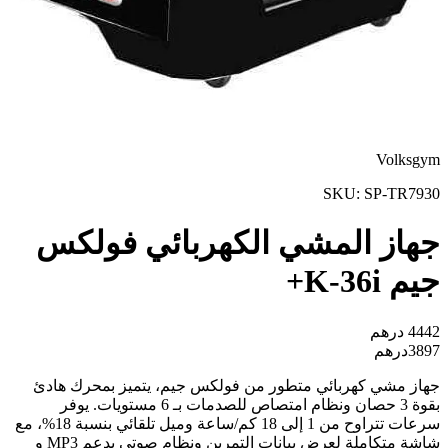
Volksgym
SKU:
SP-TR7930
جهاز المشي الكهربائي فولكس
جيم K-36i+
4442
درهم
3897
درهم
جهاز مشي كهربائي متطور من فولكس جيم، يتميز بمحرك هادئ
بقوة 3 حصان ونظام امتصاص للصدمات بـ 6 مستويات. يوفر
سرعات تتراوح من 1 إلى 18 كم/ساعة وميل تلقائي بنسبة 18%، مع
شاشة متكاملة لعرض بيانات التمرين ونظام صوتي يدعم MP3 و