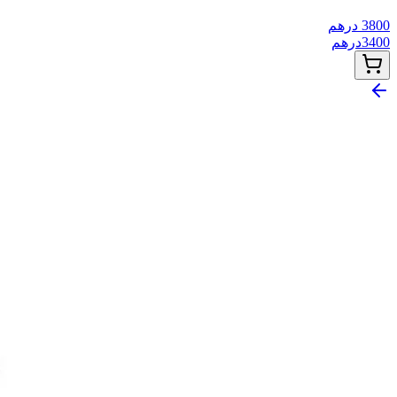
3800
درهم
3400
درهم