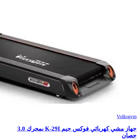
Volksgym
جهاز مشي كهربائي فوكس جيم K-29I بمحرك 3.0
حصان