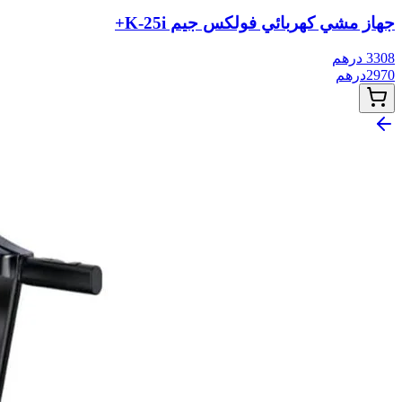
جهاز مشي كهربائي فولكس جيم K-25i+
3308
درهم
2970
درهم