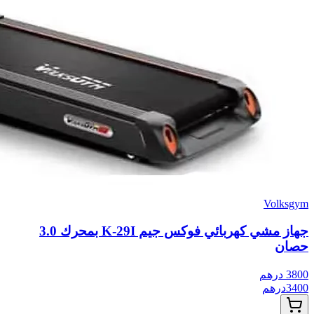
Volksgym
جهاز مشي كهربائي فوكس جيم K-29I بمحرك 3.0
حصان
3800
درهم
3400
درهم