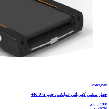
Volksgym
جهاز مشي كهربائي فولكس جيم K-25i+
3308
درهم
2970
درهم