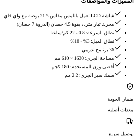
المميزات والمواصفات
شاشة LCD تعمل باللمس مقاس 21.5 بوصة مع واي فاي
محرك تيار متردد بقوة 4.5 حصان (الذروة 7 حصان)
نطاق السرعة: 0.8 - 22 كم/ساعة
نطاق الميل: 3% - 18%
36 برنامج تدريبي
مساحة الجري: 1630 × 610 مم
أقصى وزن للمستخدم: 180 كجم
سمك سير الجري: 2.2 مم
ضمان الجودة
معدات أصلية
توصيل سريع