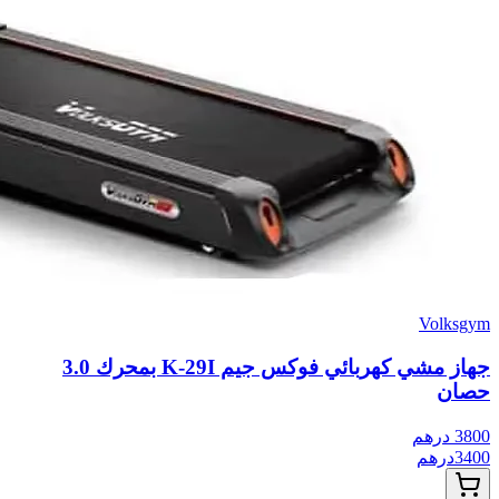
Volksgym
جهاز مشي كهربائي فوكس جيم K-29I بمحرك 3.0
حصان
3800
درهم
3400
درهم