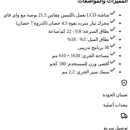
المميزات والمواصفات
شاشة LCD تعمل باللمس مقاس 21.5 بوصة مع واي فاي
محرك تيار متردد بقوة 4.5 حصان (الذروة 7 حصان)
نطاق السرعة: 0.8 - 22 كم/ساعة
نطاق الميل: 3% - 18%
36 برنامج تدريبي
مساحة الجري: 1630 × 610 مم
أقصى وزن للمستخدم: 180 كجم
سمك سير الجري: 2.2 مم
ضمان الجودة
معدات أصلية
توصيل سريع