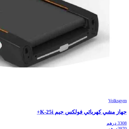
Volksgym
جهاز مشي كهربائي فولكس جيم K-25i+
3308
درهم
2970
درهم