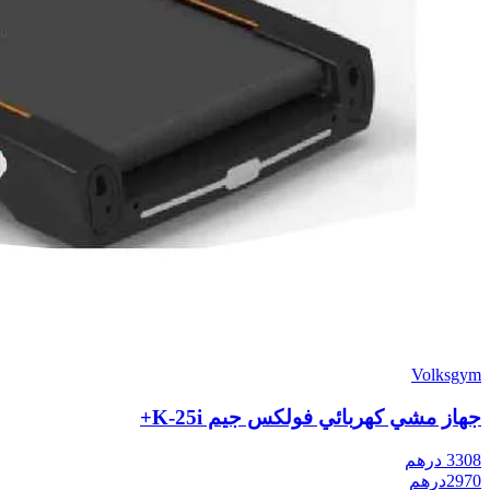
Volksgym
جهاز مشي كهربائي فولكس جيم K-25i+
3308
درهم
2970
درهم