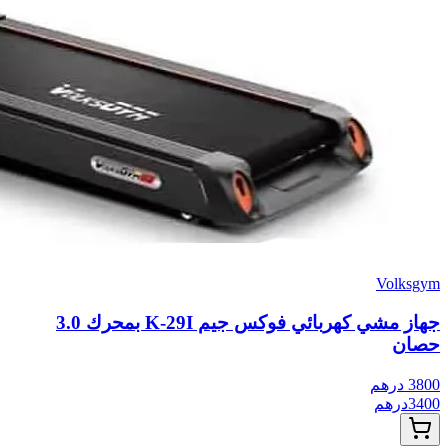
Volksgym
جهاز مشي كهربائي فوكس جيم K-29I بمحرك 3.0
حصان
3800
درهم
3400
درهم