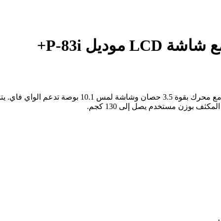
ديل P-83i+