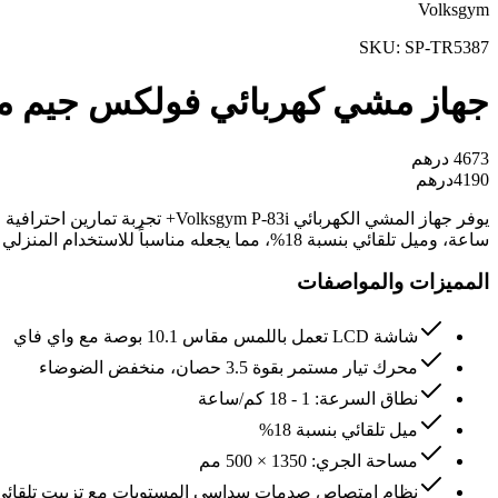
Volksgym
SKU:
SP-TR5387
جهاز مشي كهربائي فولكس جيم مع شاشة LCD مو
4673
درهم
4190
درهم
ساعة، وميل تلقائي بنسبة 18%، مما يجعله مناسباً للاستخدام المنزلي المكثف بوزن مستخدم يصل إلى 130 كجم.
المميزات والمواصفات
شاشة LCD تعمل باللمس مقاس 10.1 بوصة مع واي فاي
محرك تيار مستمر بقوة 3.5 حصان، منخفض الضوضاء
نطاق السرعة: 1 - 18 كم/ساعة
ميل تلقائي بنسبة 18%
مساحة الجري: 1350 × 500 مم
نظام امتصاص صدمات سداسي المستويات مع تزييت تلقائي