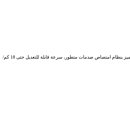
يوفر جهاز المشي الكهربائي Volksgym P-83i+ تجربة تمارين احترافية مع محرك بقوة 3.5 حصان وشاشة لمس 10.1 بوصة تدعم الواي فاي. يتميز بنظام امتصاص صدمات متطور، سرعة قابلة للتعديل حتى 18 كم/