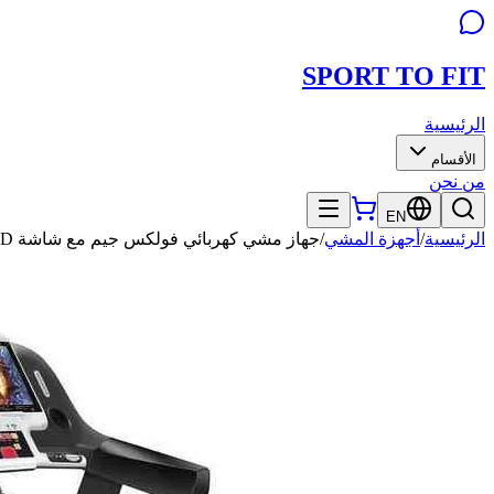
SPORT TO
FIT
الرئيسية
الأقسام
من نحن
EN
الرئيسية
/
أجهزة المشي
/
جهاز مشي كهربائي فولكس جيم مع شاشة LCD موديل P-83i+