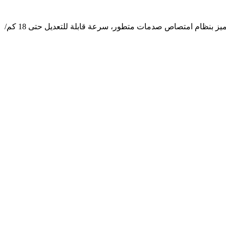
يوفر جهاز المشي الكهربائي Volksgym P-83i+ تجربة تمارين احترافية مع محرك بقوة 3.5 حصان وشاشة لمس 10.1 بوصة تدعم الواي فاي. يتميز بنظام امتصاص صدمات متطور، سرعة قابلة للتعديل حتى 18 كم/