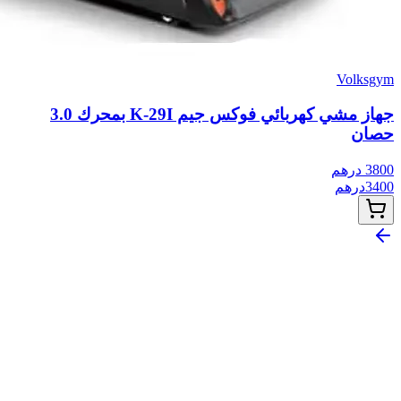
Volksgym
جهاز مشي كهربائي فوكس جيم K-29I بمحرك 3.0
حصان
3800
درهم
3400
درهم