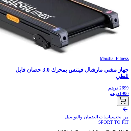
Marshal Fitness
جهاز مشي مارشال فيتنس بمحرك 3.0 حصان قابل
للطي
2699
درهم
1990
درهم
من نحن
سياسات الضمان والتوصيل
SPORT TO
FIT